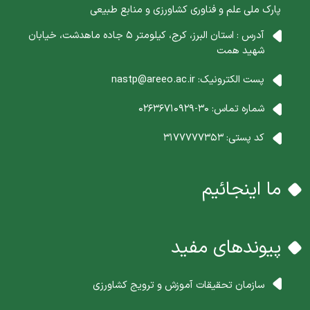
پارک ملی علم و فناوری کشاورزی و منابع طبیعی
آدرس : استان البرز، کرج، کیلومتر 5 جاده ماهدشت، خیابان
شهید همت
پست الکترونیک:
nastp@areeo.ac.ir
شماره تماس:
30-02636710929
کد پستی:
3177777353
ما اینجائیم
پیوندهای مفید
سازمان تحقیقات آموزش و ترویج کشاورزی