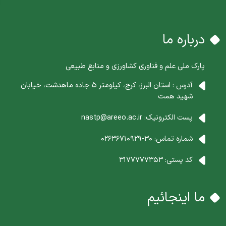
درباره ما
پارک ملی علم و فناوری کشاورزی و منابع طبیعی
آدرس : استان البرز، کرج، کیلومتر 5 جاده ماهدشت، خیابان
شهید همت
پست الکترونیک:
nastp@areeo.ac.ir
شماره تماس:
30-02636710929
کد پستی:
3177777353
ما اینجائیم