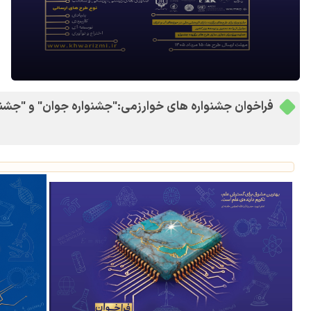
فراخوان جشنواره های خوارزمی:"جشنواره جوان" و "جشنوا