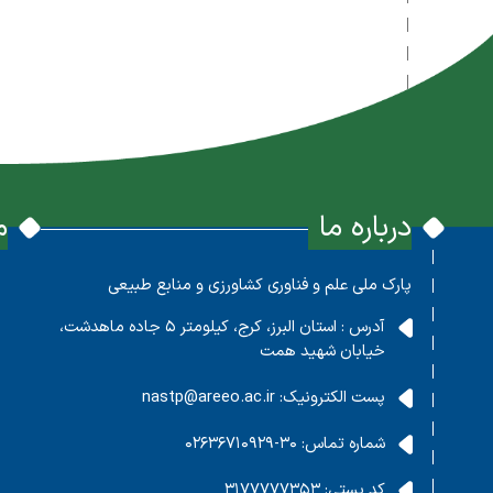
درباره ما
م
پارک ملی علم و فناوری کشاورزی و منابع طبیعی
آدرس : استان البرز، کرج، کیلومتر 5 جاده ماهدشت،
خیابان شهید همت
پست الکترونیک:
nastp@areeo.ac.ir
شماره تماس:
30-02636710929
کد پستی:
3177777353