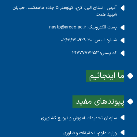
آدرس : استان البرز، کرج، کیلومتر 5 جاده ماهدشت، خیابان
شهید همت
پست الکترونیک:
nastp@areeo.ac.ir
شماره تماس:
30-02636710929
کد پستی:
3177777353
ما اینجائیم
پیوندهای مفید
سازمان تحقیقات آموزش و ترویج کشاورزی
وزارت علوم، تحقیقات و فناوری