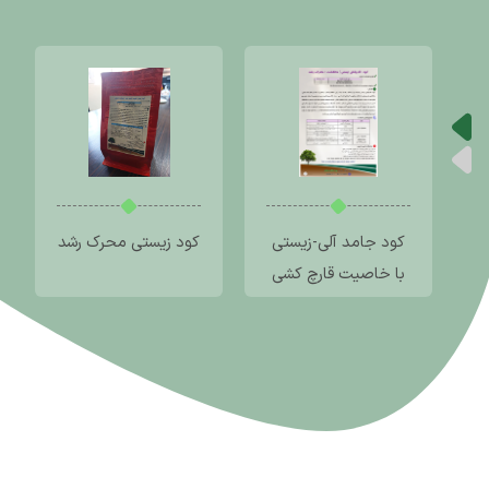
کود جامد آلی-زیستی
کود زیستی محرک رشد
با خاصیت قارچ کشی