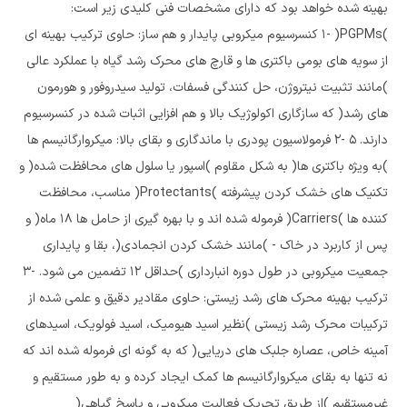
بهینه شده خواهد بود که دارای مشخصات فنی کلیدی زیر است:
)PGPMs( -1 کنسرسیوم میکروبی پایدار و هم ساز: حاوی ترکیب بهینه ای
از سویه های بومی باکتری ها و قارچ های محرک رشد گیاه با عملکرد عالی
)مانند تثبیت نیتروژن، حل کنندگی فسفات، تولید سیدروفور و هورمون
های رشد( که سازگاری اکولوژیک بالا و هم افزایی اثبات شده در کنسرسیوم
دارند. 5 -2 فرمولاسیون پودری با ماندگاری و بقای بالا: میکروارگانیسم ها
)به ویژه باکتری ها( به شکل مقاوم )اسپور یا سلول های محافظت شده( و
تکنیک های خشک کردن پیشرفته )Protectants( مناسب، محافظت
کننده ها )Carriers( فرموله شده اند و با بهره گیری از حامل ها 18 ماه( و
پس از کاربرد در خاک - )مانند خشک کردن انجمادی(، بقا و پایداری
جمعیت میکروبی در طول دوره انبارداری )حداقل 12 تضمین می شود. -3
ترکیب بهینه محرک های رشد زیستی: حاوی مقادیر دقیق و علمی شده از
ترکیبات محرک رشد زیستی )نظیر اسید هیومیک، اسید فولویک، اسیدهای
آمینه خاص، عصاره جلبک های دریایی( که به گونه ای فرموله شده اند که
نه تنها به بقای میکروارگانیسم ها کمک ایجاد کرده و به طور مستقیم و
غیرمستقیم )از طریق تحریک فعالیت میکروبی و پاسخ گیاهی(