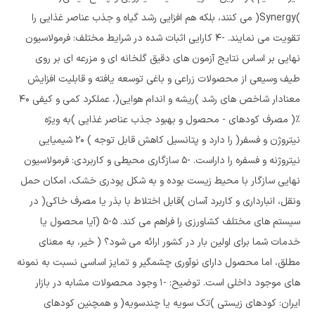
)Synergy( می کنند، بلکه هم افزایی رشد گیاه و جذب عناصر غذایی را
تقویت می نمایند. -4 کارایی اثبات شده در شرایط مختلف: فرمولاسیون
نهایی بر اساس نتایج آزمون های دقیق گلخانه ای و مزرعه ای بر روی
طیف وسیعی از محصولات زراعی و باغی توسعه یافته و قابلیت افزایش
معنادار شاخص های رشد )ریشه و اندام هوایی(، عملکرد کمی و کیفی 40
%( مصرف کودهای - محصول و بهبود جذب عناصر غذایی )به ویژه
نیتروژن و فسفر( را دارد و پتانسیل کاهش قابل توجه ) 20 شیمیایی
نیتروژنه و فسفره را داراست. -5 سازگاری محیطی و کاربردی: فرمولاسیون
نهایی سازگار با محیط زیست بوده و به شکل پودری خشک، امکان حمل
ونقل، انبارداری و کاربرد آسان )قابل اختلاط با بذر یا مصرف خاکی( در
سیستم های مختلف کشاورزی را فراهم می کند. 5-5 (آیا محصول یا
خدمات شما برای اولین بار در کشور ارائه می شود؟ ( خیر، به معنای
مطلق، اما محصول دارای نوآوری چشمگیر و تمایز اساسی نسبت به نمونه
های موجود داخلی است. توضیح: -1 وجود محصولات مشابه در بازار
ایران: کودهای زیستی )تک سویه یا چندسویه( و همچنین کودهای