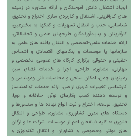
ایجاد اشتغال دانش آموختگان و ارائه مشاوره در زمینـه
هـای کـارآفرینی، اشـتغال و کـاربردی سازی اختراع و تحقیق،
شناسایی، جذب و انتقال تسهیلات و کمکها به مخترعین،
کارآفرینان و پدیـدآورنـدگان طـرحهـای علمـی و تحقیقاتی،
ارائه خدمات علمی-تخصصی و انتقال یافته های علمی به
سازمانها یا موسسات و بنگاههای اقتصادی و اشخاص
حقیقی و حقوقی، برگزاری کارگاه های عمومی، تخصصی و
مهارتی، مشاوره، طراحی، اجرا و خدمات فضای سبز،
زمینهای چمن، امکان سنجی و محاسبات فنی ومهندسی و
کارشناسی تغییرات کاربری اراضی، ارائه خدمات توانمندساز
و توسعه دهنده کسب وکارهای نوآور، خلاقانه و نوپا،
تحقیق، توسعه، اختراع و ثبت انواع نهاده ها و سنسورها و
دستگاه های مدرن کشاورزی، مشاوره، طراحی و انتقال
فناوری به کلیه ذینفعان اعم از موسسات، شرکت ها و ارگان
های دولتی وخصوصی و کشاوزان و انتقال تکنولوژی و