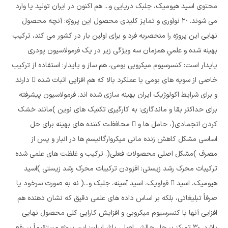
محتوی اسید هیومیک، جلبک دریایی و... هم اکنون در ایران تولید یا وارد
می شوند. -2 نوآوری و تمایز کلیدی محصول این پروژه: آنچه محصول
نهایی این پروژه را منحصربه فرد و برای اولین بار در کشور می کند، ترکیب
بهینه شده و علمیِ همزمان سه ویژگی زیر در یک فرمولاسیون پودری
پایدار است: کنسرسیوم میکروبی بومی، هم ساز و پایدار: استفاده از ترکیب
خاصی از سویه های بومی با عملکرد بالا که هم افزایی اثبات شده  دارند
و برای شرایط اکولوژیک ایران بهینه سازی شده اند. فرمولاسیون پیشرفته
برای حداکثر بقا و ماندگاری: به کارگیری تکنیک های نوین )مانند خشک
کردن انجمادی(، حامل ها و  محافظت کننده های بهینه برای حل
اساسی مشکل کاهش زنده مانی میکروارگانیسم ها در انبار و پس از
مصرف )مشکل اصلی محصولات فعلی(. ترکیب و غلظت های علمی شده
ترکیبات محرک رشد زیستی: افزودن ترکیبات محرک رشد زیستی )اسید
هیومیک، اسید  فولویک، اسید آمینه، جلبک و...( نه به صورت سرخود یا
صرفاً تبلیغاتی، بلکه بر اساس داده های علمی دقیق که نشان دهنده هم
افزایی آنها با کنسرسیوم میکروبی و افزایش کارایی کلی محصول نهایی
باشد. -3 تمرکز بر حل چالش اصلی بازار ایران: این پروژه مستقیماً بر رفع