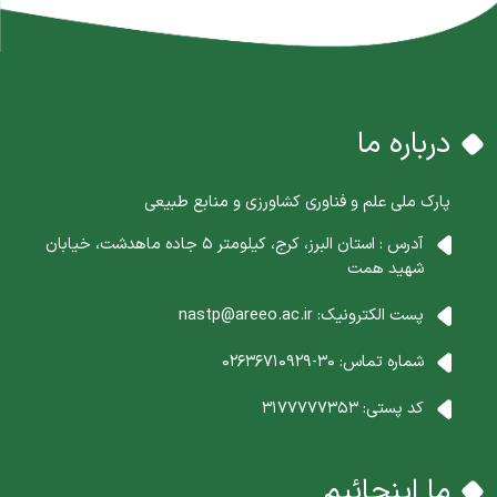
درباره ما
پارک ملی علم و فناوری کشاورزی و منابع طبیعی
آدرس : استان البرز، کرج، کیلومتر 5 جاده ماهدشت، خیابان
شهید همت
پست الکترونیک:
nastp@areeo.ac.ir
شماره تماس:
30-02636710929
کد پستی:
3177777353
ما اینجائیم