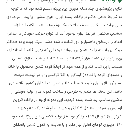
توضیحات :
هسته فناور مذبور بر اساس پژوهشهای قبلی ایجاد شده. از
نتایج پژوهشهای چند ساله مجری این پروژه مسلم شده بود که با توجه
به شرایط خاص حاکم بر باغات پستۀ ایران، هیچ ماشین یا روش موجودی
نمی تواند جوابگوی عمدۀ برداشت مکانیزۀ پسته باشد. بلکه باید الزاما
ماشینی مختص شرایط ایران بوجود آید که توان حرکت خودکار با حداقل
ابعاد را درسطوح ناهموار و دور افتاده داشته باشد، سبک بوده و به حداکثر
دو کاربر وابسته باشد. همچنین بتواند درختانی که بدون فاصلۀ استاندارد،
روی ردیفهای کشت قرار گرفته اند ویا چند شاخه و به اصطلاح، نعنایی
هستند را برداشت کند و از همه مهم تر اجازۀ آلوده شدن محصول با خاک
و دستهای آلوده را نداده( آلودگی به آفلا توکسین) و در نهایت سرعت
عمل آن بالا و برای خرید توسط حداقل نیمی از باغداران کشور، اقتصادی
باشد. این یافته ها منجر به طراحی و ساخت نمونه های اولیۀ موفقی از
ماشین مناسب برداشت پسته گردید. این نمونه اولیه در باغات قزوین
آزمایش و سرعتی معادل 7 کارگر و هزینه تمام شده یک دهم هزینه
کارگری را( درسال 95) جوابگو بود. فاز تولید تکمیلی این پروژه به حدود
1190 میلیون تومان اعتبار نیاز دارد و با عنایت به تمول نسبی باغداران