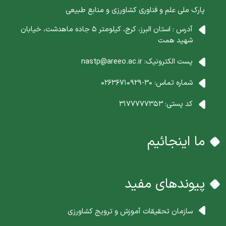
پارک ملی علم و فناوری کشاورزی و منابع طبیعی
آدرس : استان البرز، کرج، کیلومتر 5 جاده ماهدشت، خیابان
شهید همت
پست الکترونیک:
nastp@areeo.ac.ir
شماره تماس:
30-02636710929
کد پستی:
3177777353
ما اینجائیم
پیوندهای مفید
سازمان تحقیقات آموزش و ترویج کشاورزی