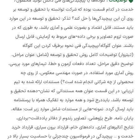
توضیحات :
گلوگاه‌ها یا پیچیدگی‌های فنی دانش تولید محصول/
خدمت در کدام قسمت بوده که شرکت توانسته با تحقیق و توسعه بر
روی آن این پیچیدگی‌ها را حل کند؟ تذکر: تحقیق و توسعه در این موارد
باید مستند، قابل اعتماد و بصورت علمی و آماری باشد، به طوری که در
صورت لزوم تصاویر و برخی داده¬های مربوط به آزمایش، قابل ارسال
باشند. عنوان گلوگاه/پیچیدگی فنی نحوه برطرف کردن این گلوگاه
(تیتروار) توضیحات کامل روش تحقیق و توسعه (شامل: عنوان مراحل،
توضیح دقیق مراحل، تعداد دفعات آزمون و خطا، تیمارهای مورد بررسی،
روش آماری مورد استفاده، در صورت مهندسی معکوس، از روی چه
محصولی از چه شرکتی انجام شده است؟) مستندات ارائه شده به تیم
ارزیابی: در این قسمت عنوان همه مستنداتی که نشان¬دهنده تحقیق و
توسعه باشد، بایددرج شود و همه موارد به تفکیک همراه با پرسشنامه
باید ارسال گردد. نمونه¬هایی از مستندات شامل موارد زیر است: مقاله،
پایان نامه، طرح پژوهشی، تصاویر رندوم از دفاتر یادداشت¬برداری،
نتایج آنالیزهای آماری، داده‌های خام، قرارداد برون سپاری، قرارداد خرید
خدمت و ... پیچیدگی در فرمولاسیون چندجزئی با حساسیت بسیار بالا در