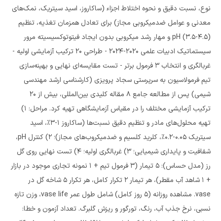
نوع، نسبت دقیق و نحوه اختلاط اجزاء (ساکاروز، اسید سیتریک، نمک‌های
معدنی و عوامل ضدمیکروبی مجاز) برای تعادل همزمان تغذیه، تنظیم
pH (3.5-4.5) و مهار رشد میکروبی بدون ایجاد فیتوتوکسیسیته مرور
سیستماتیک ادبیات علمی 2020-2024 - طراحی 20 ترکیب آزمایشی اولیه -
غربالگری و انتخاب 3 فرمول برتر - تست مقایسه‌ای نهایی و بهینه‌سازی
تیم فرمولاسیون به سرپرستی سجاد پرویزی (کارشناسی ارشد مهندسی
شیمی) پس از مطالعه جامع 8 مقاله کلیدی بین‌المللی، بیش از 20
ترکیب آزمایشی مختلف را در مقیاس آزمایشگاهی تهیه کرد. مراحل: 1)
تهیه محلول‌های مادر و تنظیم دقیق نسبت‌ها (ساکاروز 1-3٪، اسید
سیتریک 0.05-0.2٪، کلرید کلسیم و ضدمیکروب‌های مجاز)؛ 2) کنترل pH،
شفافیت و پایداری شیمیایی؛ 3) غربالگری اولیه؛ 4) تست نهایی روی گل
رز (مدل حساس): 5 تیمار (3 فرمول تیم + 1 نمونه تجاری موجود در بازار
+ 1 شاهد آب مقطر)، هر تیمار 2 تکرار کامل، هر تکرار 5 شاخه گل در
vase. مشاهده روزانه (5 روز کامل) شامل طول عمر vase life، وزن تازه
نسبی، نرخ جذب آب، رنگ، تورگور و ریزش گلبرگ. تعداد آزمون و خطا: