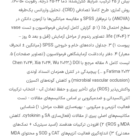
بیش از 25 ترکیب. شرایط کنترل‌شده: دما 22-25 درجه، رطوبت 50-60٪.
روش آماری: طرح کاملاً تصادفی (CRD)، تحلیل واریانس یک‌طرفه
(ANOVA) با نرم‌افزار SPSS و مقایسه میانگین‌ها با آزمون دانکن در
سطح احتمال 5٪ (p 1. گزارش کامل آزمایش فرمولاسیون و تست vase
life (1404) 2. تصاویر رندوم از مراحل آزمایش (قبل و بعد 5 روز –
پیوست 1) 3. جداول داده‌های خام و خروجی SPSS (میانگین ± انحراف
معیار) 4. دفتر یادداشت آزمایشگاهی فرمولاسیون (تصاویر صفحات) 5.
لیست کامل 8 مقاله مرجع با DOI (Chen 2024, Xia 2024, Wu 2023,
Fatima 2022 و ...) پیچیدگی در کنترل همزمان انسداد آوندی
(microbial vascular occlusion) و کاهش گونه‌های اکسیژن
واکنش‌پذیر (ROS) برای تأخیر پیری و حفظ تعادل آب - انتخاب ترکیبات
آنتی‌اکسیدانی و ضدمیکروبی بر اساس مکانیسم‌های مقالات - تست
فعالیت آنزیمی و میکروبی - بهینه‌سازی غلظت مراحل: 1) شناسایی
مکانیسم‌های اصلی پیری از مقالات (فعال‌سازی SA و cytokinin، کاهش
MDA و ROS)؛ 2) افزودن ترکیبات هدفمند (اسید سیتریک + نمک‌های
معدنی)؛ 3) اندازه‌گیری فعالیت آنزیم‌های CAT و SOD و محتوای MDA