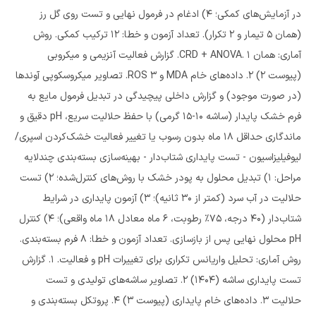
در آزمایش‌های کمکی؛ 4) ادغام در فرمول نهایی و تست روی گل رز
(همان 5 تیمار و 2 تکرار). تعداد آزمون و خطا: 12 ترکیب کمکی. روش
آماری: همان CRD + ANOVA. 1. گزارش فعالیت آنزیمی و میکروبی
(پیوست 2) 2. داده‌های خام MDA و ROS 3. تصاویر میکروسکوپی آوندها
(در صورت موجود) و گزارش داخلی پیچیدگی در تبدیل فرمول مایع به
فرم خشک پایدار (ساشه 10-15 گرمی) با حفظ حلالیت سریع، pH دقیق و
ماندگاری حداقل 18 ماه بدون رسوب یا تغییر فعالیت خشک‌کردن اسپری/
لیوفیلیزاسیون - تست پایداری شتاب‌دار - بهینه‌سازی بسته‌بندی چندلایه
مراحل: 1) تبدیل محلول به پودر خشک با روش‌های کنترل‌شده؛ 2) تست
حلالیت در آب سرد (کمتر از 30 ثانیه)؛ 3) آزمون پایداری در شرایط
شتاب‌دار (40 درجه، 75٪ رطوبت، 6 ماه معادل 18 ماه واقعی)؛ 4) کنترل
pH محلول نهایی پس از بازسازی. تعداد آزمون و خطا: 8 فرم بسته‌بندی.
روش آماری: تحلیل واریانس تکراری برای تغییرات pH و فعالیت. 1. گزارش
تست پایداری ساشه (1404) 2. تصاویر ساشه‌های تولیدی و تست
حلالیت 3. داده‌های خام پایداری (پیوست 3) 4. پروتکل بسته‌بندی و