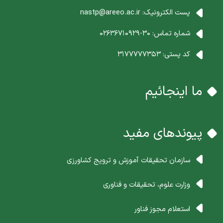
پست الکترونیک:
nastp@areeo.ac.ir
شماره تماس:
30-02636710929
کد پستی:
3177777353
ما اینجائیم
پیوندهای مفید
سازمان تحقیقات آموزش و ترویج کشاورزی
وزارت علوم، تحقیقات و فناوری
استعلام مجوز فناور