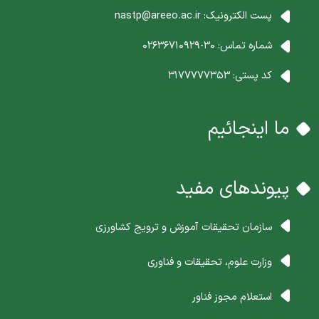
پست الکترونیک:
nastp@areeo.ac.ir
شماره تماس:
30-02636710929
کد پستی:
3177777353
ما اینجائیم
پیوندهای مفید
سازمان تحقیقات آموزش و ترویج کشاورزی
وزارت علوم، تحقیقات و فناوری
استعلام مجوز فناور