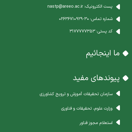
پست الکترونیک:
nastp@areeo.ac.ir
شماره تماس:
30-02636710929
کد پستی:
3177777353
ما اینجائیم
پیوندهای مفید
سازمان تحقیقات آموزش و ترویج کشاورزی
وزارت علوم، تحقیقات و فناوری
استعلام مجوز فناور